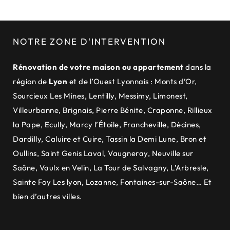
NOTRE ZONE D'INTERVENTION
Rénovation de votre maison ou appartement
dans la
région de
Lyon
et de
l’Ouest Lyonnais
:
Monts d’Or
,
Sourcieux Les Mines
,
Lentilly
,
Messimy
,
Limonest
,
Villeurbanne
,
Brignais
,
Pierre Bénite
,
Craponne
,
Rillieux
la Pape
,
Ecully
,
Marcy l’Étoile
,
Francheville
,
Décines
,
Dardilly
,
Caluire et Cuire
,
Tassin la Demi Lune
,
Bron et
Oullins
,
Saint Genis Laval
,
Vaugneray
,
Neuville sur
Saône
,
Vaulx en Velin
,
La Tour de Salvagny
,
L’Arbresle
,
Sainte Foy Les lyon
,
Lozanne
,
Fontaines-sur-Saône
… Et
bien d’autres villes.