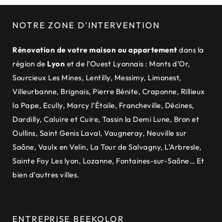
NOTRE ZONE D'INTERVENTION
Rénovation de votre maison ou appartement
dans la
région de
Lyon
et de
l’Ouest Lyonnais
:
Monts d’Or
,
Sourcieux Les Mines
,
Lentilly
,
Messimy
,
Limonest
,
Villeurbanne
,
Brignais
,
Pierre Bénite
,
Craponne
,
Rillieux
la Pape
,
Ecully
,
Marcy l’Étoile
,
Francheville
,
Décines
,
Dardilly
,
Caluire et Cuire
,
Tassin la Demi Lune
,
Bron et
Oullins
,
Saint Genis Laval
,
Vaugneray
,
Neuville sur
Saône
,
Vaulx en Velin
,
La Tour de Salvagny
,
L’Arbresle
,
Sainte Foy Les lyon
,
Lozanne
,
Fontaines-sur-Saône
… Et
bien d’autres villes.
ENTREPRISE BEEKOLOR