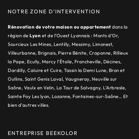
NOTRE ZONE D'INTERVENTION
Rénovation de votre maison ou appartement
dans la
région de
Lyon
et de
l’Ouest Lyonnais
:
Monts d’Or
,
Sourcieux Les Mines
,
Lentilly
,
Messimy
,
Limonest
,
Villeurbanne
,
Brignais
,
Pierre Bénite
,
Craponne
,
Rillieux
la Pape
,
Ecully
,
Marcy l’Étoile
,
Francheville
,
Décines
,
Dardilly
,
Caluire et Cuire
,
Tassin la Demi Lune
,
Bron et
Oullins
,
Saint Genis Laval
,
Vaugneray
,
Neuville sur
Saône
,
Vaulx en Velin
,
La Tour de Salvagny
,
L’Arbresle
,
Sainte Foy Les lyon
,
Lozanne
,
Fontaines-sur-Saône
… Et
bien d’autres villes.
ENTREPRISE BEEKOLOR