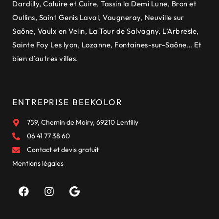
Dardilly
,
Caluire et Cuire
,
Tassin la Demi Lune
,
Bron et
Oullins
,
Saint Genis Laval
,
Vaugneray
,
Neuville sur
Saône
,
Vaulx en Velin
,
La Tour de Salvagny
,
L’Arbresle
,
Sainte Foy Les lyon
,
Lozanne
,
Fontaines-sur-Saône
… Et
bien d’autres villes.
ENTREPRISE BEEKOLOR
759, Chemin de Moiry, 69210 Lentilly
06 41 77 38 60
Contact et devis gratuit
Mentions légales