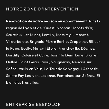
NOTRE ZONE D'INTERVENTION
Rénovation de votre maison ou appartement
dans la
région de
Lyon
et de
l’Ouest Lyonnais
:
Monts d’Or
,
Sourcieux Les Mines
,
Lentilly
,
Messimy
,
Limonest
,
Villeurbanne
,
Brignais
,
Pierre Bénite
,
Craponne
,
Rillieux
la Pape
,
Ecully
,
Marcy l’Étoile
,
Francheville
,
Décines
,
Dardilly
,
Caluire et Cuire
,
Tassin la Demi Lune
,
Bron et
Oullins
,
Saint Genis Laval
,
Vaugneray
,
Neuville sur
Saône
,
Vaulx en Velin
,
La Tour de Salvagny
,
L’Arbresle
,
Sainte Foy Les lyon
,
Lozanne
,
Fontaines-sur-Saône
… Et
bien d’autres villes.
ENTREPRISE BEEKOLOR