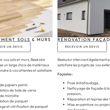
EMENT SOLS & MURS
RÉNOVATION FAÇA
OIR UN DEVIS
RECEVOIR UN DEVIS
r vos sols et murs, Beekolor
Beekolor intervient également 
e un large choix de matériaux
satisfaire les projets de vos extér
ndre à vos attentes et satisfaire
Façades :
Pose échafaudage,
de papiers peints
Nettoyage de façade à h
lation de toile de verre
pression,
de microlite
Réparation et reprise des f
llation de parquet
Mise en peinture ou projec
ge et vitrification de parquet
des façades.