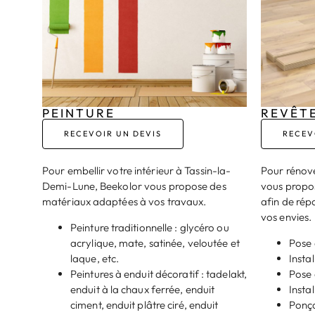
PEINTURE
REVÊT
RECEVOIR UN DEVIS
RECEV
Pour embellir votre intérieur à Tassin-la-
Pour rénove
Demi-Lune, Beekolor vous propose des
vous propos
matériaux adaptées à vos travaux.
afin de répo
vos envies.
Peinture traditionnelle : glycéro ou
acrylique, mate, satinée, veloutée et
Pose 
laque, etc.
Instal
Peintures à enduit décoratif : tadelakt,
Pose 
enduit à la chaux ferrée, enduit
Insta
ciment, enduit plâtre ciré, enduit
Ponça