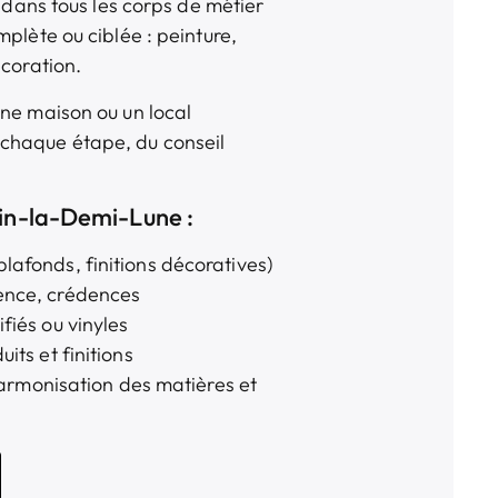
t dans tous les corps de métier
plète ou ciblée : peinture,
décoration.
une maison ou un local
chaque étape, du conseil
sin-la-Demi-Lune :
plafonds, finitions décoratives)
ïence, crédences
ifiés ou vinyles
uits et finitions
rmonisation des matières et