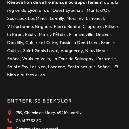
Rénovation de votre maison ou appartement
dans la
région de
Lyon
et de
l’Ouest Lyonnais
:
Monts d’Or
,
Sourcieux Les Mines
,
Lentilly
,
Messimy
,
Limonest
,
Villeurbanne
,
Brignais
,
Pierre Bénite
,
Craponne
,
Rillieux
la Pape
,
Ecully
,
Marcy l’Étoile
,
Francheville
,
Décines
,
Dardilly
,
Caluire et Cuire
,
Tassin la Demi Lune
,
Bron et
Oullins
,
Saint Genis Laval
,
Vaugneray
,
Neuville sur
Saône
,
Vaulx en Velin
,
La Tour de Salvagny
,
L’Arbresle
,
Sainte Foy Les lyon
,
Lozanne
,
Fontaines-sur-Saône
… Et
bien d’autres villes.
ENTREPRISE BEEKOLOR
759, Chemin de Moiry, 69210 Lentilly
06 41 77 38 60
Contact et devis gratuit