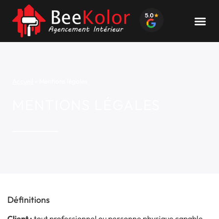
Accueil
»
Mentions légales
MENTIONS LÉGALES
Définitions
Client :
tout professionnel ou personne physique capable