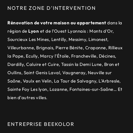
NOTRE ZONE D'INTERVENTION
Rénovation de votre maison ou appartement
dans la
région de
Lyon
et de
l’Ouest Lyonnais
:
Monts d’Or
,
Sourcieux Les Mines
,
Lentilly
,
Messimy
,
Limonest
,
Villeurbanne
,
Brignais
,
Pierre Bénite
,
Craponne
,
Rillieux
la Pape
,
Ecully
,
Marcy l’Étoile
,
Francheville
,
Décines
,
Dardilly
,
Caluire et Cuire
,
Tassin la Demi Lune
,
Bron et
Oullins
,
Saint Genis Laval
,
Vaugneray
,
Neuville sur
Saône
,
Vaulx en Velin
,
La Tour de Salvagny
,
L’Arbresle
,
Sainte Foy Les lyon
,
Lozanne
,
Fontaines-sur-Saône
… Et
bien d’autres villes.
ENTREPRISE BEEKOLOR