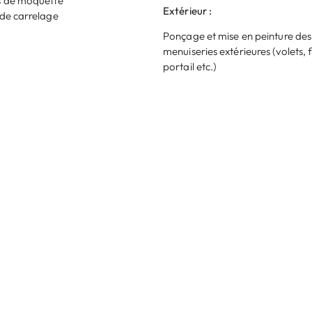
s de moquette
Extérieur :
de carrelage
Ponçage et mise en peinture des
menuiseries extérieures (volets, 
portail etc.)