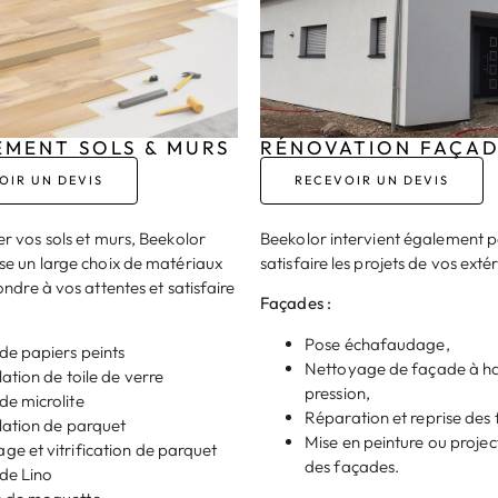
EMENT SOLS & MURS
RÉNOVATION FAÇA
OIR UN DEVIS
RECEVOIR UN DEVIS
r vos sols et murs, Beekolor
Beekolor intervient également 
e un large choix de matériaux
satisfaire les projets de vos extér
ndre à vos attentes et satisfaire
Façades :
Pose échafaudage,
de papiers peints
Nettoyage de façade à h
lation de toile de verre
pression,
de microlite
Réparation et reprise des f
llation de parquet
Mise en peinture ou projec
ge et vitrification de parquet
des façades.
de Lino