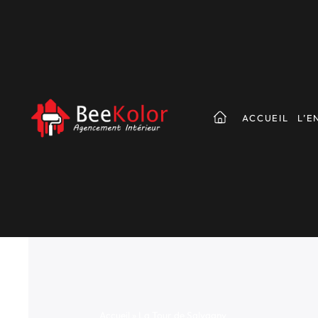
ACCUEIL
L’E
Accueil
»
La Tour de Salvagny