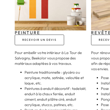
PEINTURE
REVÊT
RECEVOIR UN DEVIS
RECEV
Pour embellir votre intérieur à La Tour de
Pour rénove
Salvagny, Beekolor vous propose des
vous propos
matériaux adaptées à vos travaux.
afin de répo
vos envies.
Peinture traditionnelle : glycéro ou
acrylique, mate, satinée, veloutée et
Pose 
laque, etc.
Instal
Peintures à enduit décoratif : tadelakt,
Pose 
enduit à la chaux ferrée, enduit
Insta
ciment, enduit plâtre ciré, enduit
Ponça
acrylique, stucco, patines, etc.
Pose 