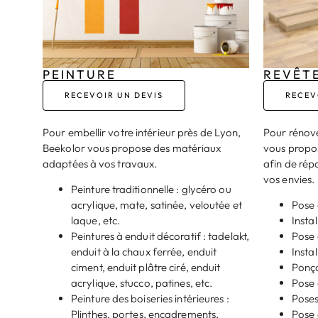
PEINTURE
REVÊT
RECEVOIR UN DEVIS
RECEV
Pour embellir votre intérieur près de Lyon,
Pour rénove
Beekolor vous propose des matériaux
vous propos
adaptées à vos travaux.
afin de répo
vos envies.
Peinture traditionnelle : glycéro ou
acrylique, mate, satinée, veloutée et
Pose 
laque, etc.
Instal
Peintures à enduit décoratif : tadelakt,
Pose 
enduit à la chaux ferrée, enduit
Insta
ciment, enduit plâtre ciré, enduit
Ponça
acrylique, stucco, patines, etc.
Pose 
Peinture des boiseries intérieures :
Pose
Plinthes, portes, encadrements,
Pose 