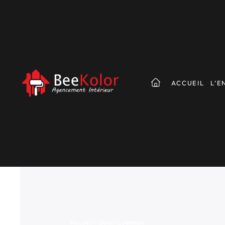
ACCUEIL
L’E
Accueil
»
Ouest Lyonnais