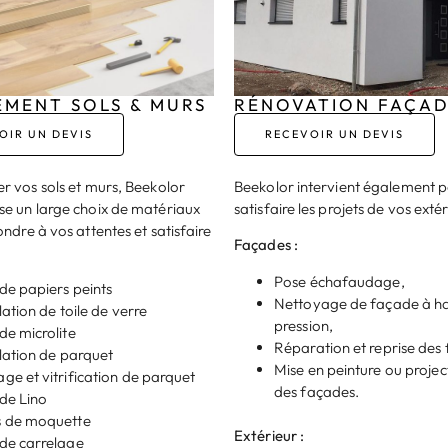
EMENT SOLS & MURS
RÉNOVATION FAÇA
OIR UN DEVIS
RECEVOIR UN DEVIS
r vos sols et murs, Beekolor
Beekolor intervient également 
e un large choix de matériaux
satisfaire les projets de vos extér
ndre à vos attentes et satisfaire
Façades :
Pose échafaudage,
de papiers peints
Nettoyage de façade à h
lation de toile de verre
pression,
de microlite
Réparation et reprise des f
llation de parquet
Mise en peinture ou projec
ge et vitrification de parquet
des façades.
de Lino
s de moquette
Extérieur :
de carrelage