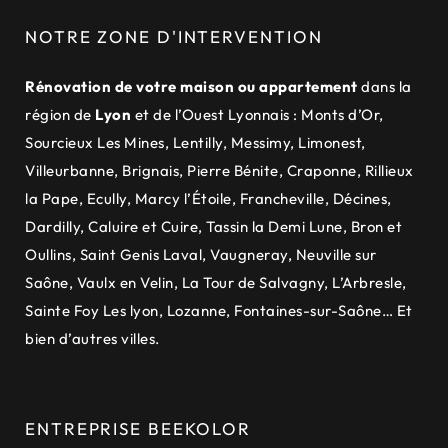
NOTRE ZONE D'INTERVENTION
Rénovation de votre maison ou appartement
dans la
région de
Lyon
et de
l’Ouest Lyonnais
:
Monts d’Or
,
Sourcieux Les Mines
,
Lentilly
,
Messimy
,
Limonest
,
Villeurbanne
,
Brignais
,
Pierre Bénite
,
Craponne
,
Rillieux
la Pape
,
Ecully
,
Marcy l’Étoile
,
Francheville
,
Décines
,
Dardilly
,
Caluire et Cuire
,
Tassin la Demi Lune
,
Bron et
Oullins
,
Saint Genis Laval
,
Vaugneray
,
Neuville sur
Saône
,
Vaulx en Velin
,
La Tour de Salvagny
,
L’Arbresle
,
Sainte Foy Les lyon
,
Lozanne
,
Fontaines-sur-Saône
… Et
bien d’autres villes.
ENTREPRISE BEEKOLOR