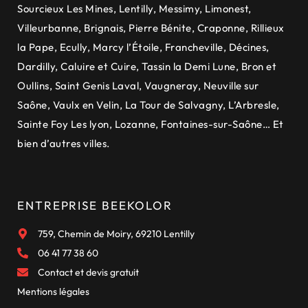
Sourcieux Les Mines
,
Lentilly
,
Messimy
,
Limonest
,
Villeurbanne
,
Brignais
,
Pierre Bénite
,
Craponne
,
Rillieux
la Pape
,
Ecully
,
Marcy l’Étoile
,
Francheville
,
Décines
,
Dardilly
,
Caluire et Cuire
,
Tassin la Demi Lune
,
Bron et
Oullins
,
Saint Genis Laval
,
Vaugneray
,
Neuville sur
Saône
,
Vaulx en Velin
,
La Tour de Salvagny
,
L’Arbresle
,
Sainte Foy Les lyon
,
Lozanne
,
Fontaines-sur-Saône
… Et
bien d’autres villes.
ENTREPRISE BEEKOLOR
759, Chemin de Moiry, 69210 Lentilly
06 41 77 38 60
Contact et devis gratuit
Mentions légales